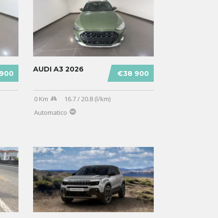
AUDI A3 2026
 900
€38 900
0 Km
16.7 / 20.8 (l/km)
Automatico