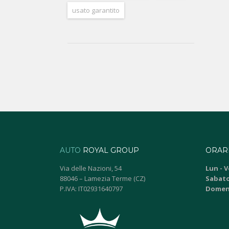
usato garantito
AUTO
ROYAL GROUP
ORARI
Via delle Nazioni, 54
Lun - V
88046 – Lamezia Terme (CZ)
Sabato
P.IVA: IT02931640797
Domen