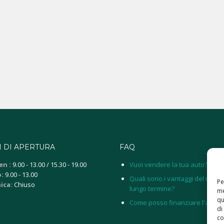
 DI APERTURA
FAQ
en :
9.00 - 13.00 / 15.30 - 19.00
Vuoi vendere la tua auto?
:
9.00 - 13.00
Quali sono i vantaggi del noleg
Pe
ica:
Chiuso
lungo termine?
me
qu
Come posso finanziare l'auto?
di
co