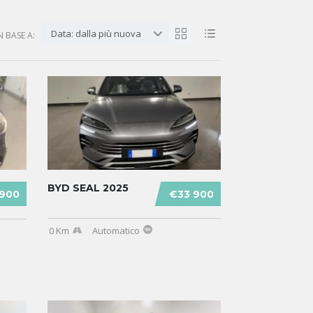
Data: dalla più nuova
N BASE A:
BYD SEAL 2025
 900
€33 900
0 Km
Automatico