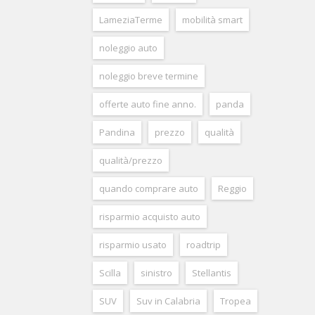
LameziaTerme
mobilità smart
noleggio auto
noleggio breve termine
offerte auto fine anno.
panda
Pandina
prezzo
qualità
qualità/prezzo
quando comprare auto
Reggio
risparmio acquisto auto
risparmio usato
roadtrip
Scilla
sinistro
Stellantis
SUV
Suv in Calabria
Tropea