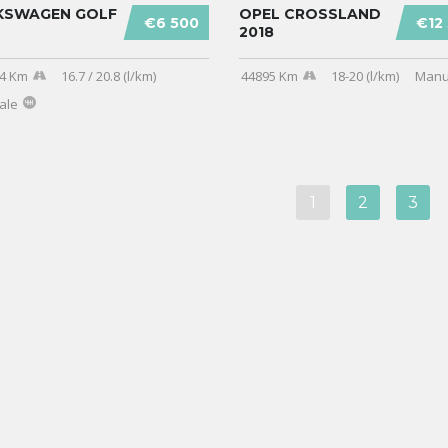
KSWAGEN GOLF
OPEL CROSSLAND
€6 500
€12
2018
4 Km
16.7 / 20.8 (l/km)
44895 Km
18-20 (l/km)
Manu
ale
1
2
3