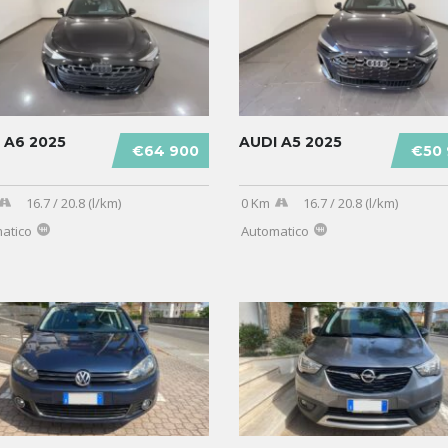
 A6 2025
AUDI A5 2025
€64 900
€50
16.7 / 20.8 (l/km)
0 Km
16.7 / 20.8 (l/km)
atico
Automatico