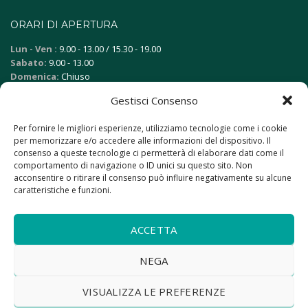
ORARI DI APERTURA
Lun - Ven :
9.00 - 13.00 / 15.30 - 19.00
Sabato:
9.00 - 13.00
Domenica:
Chiuso
Gestisci Consenso
FAQ
Per fornire le migliori esperienze, utilizziamo tecnologie come i cookie
Vuoi vendere la tua auto?
per memorizzare e/o accedere alle informazioni del dispositivo. Il
consenso a queste tecnologie ci permetterà di elaborare dati come il
Quali sono i vantaggi del noleggio lungo termine?
comportamento di navigazione o ID unici su questo sito. Non
Come posso finanziare l'auto?
acconsentire o ritirare il consenso può influire negativamente su alcune
caratteristiche e funzioni.
RESTIAMO IN CONTATTO
ACCETTA
NEGA
VISUALIZZA LE PREFERENZE