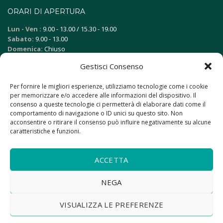
ORARI DI APERTURA
Lun - Ven :
9.00 - 13.00 / 15.30 - 19.00
Sabato:
9.00 - 13.00
Domenica:
Chiuso
Gestisci Consenso
FAQ
Per fornire le migliori esperienze, utilizziamo tecnologie come i cookie
Vuoi vendere la tua auto?
per memorizzare e/o accedere alle informazioni del dispositivo. Il
consenso a queste tecnologie ci permetterà di elaborare dati come il
Quali sono i vantaggi del noleggio lungo termine?
comportamento di navigazione o ID unici su questo sito. Non
Come posso finanziare l'auto?
acconsentire o ritirare il consenso può influire negativamente su alcune
caratteristiche e funzioni.
RESTIAMO IN CONTATTO
ACCETTA
NEGA
VISUALIZZA LE PREFERENZE
Design by
YESSE Agency
– visita il sito