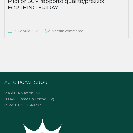
Miglior SUV rapporto qualità/prezzo:
FORTHING FRIDAY
13 Aprile 2025
Nessun commento
AUTO
ROYAL GROUP
Via delle Nazioni, 54
88046 – Lamezia Terme (CZ)
P.IVA: IT02931640797