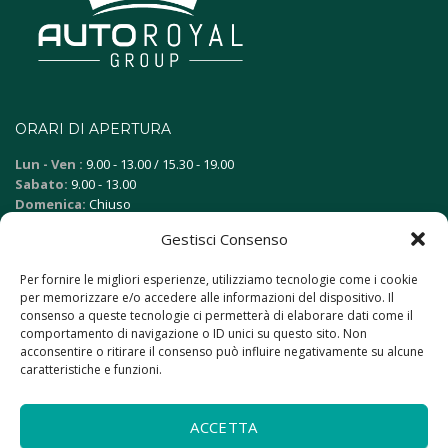
ORARI DI APERTURA
Lun - Ven :
9.00 - 13.00 / 15.30 - 19.00
Sabato:
9.00 - 13.00
Domenica:
Chiuso
Gestisci Consenso
FAQ
Per fornire le migliori esperienze, utilizziamo tecnologie come i cookie
Vuoi vendere la tua auto?
per memorizzare e/o accedere alle informazioni del dispositivo. Il
consenso a queste tecnologie ci permetterà di elaborare dati come il
Quali sono i vantaggi del noleggio lungo termine?
comportamento di navigazione o ID unici su questo sito. Non
Come posso finanziare l'auto?
acconsentire o ritirare il consenso può influire negativamente su alcune
caratteristiche e funzioni.
RESTIAMO IN CONTATTO
ACCETTA