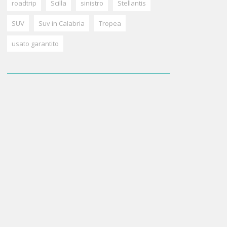
roadtrip
Scilla
sinistro
Stellantis
SUV
Suv in Calabria
Tropea
usato garantito