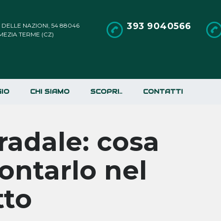
393 9040566
A DELLE NAZIONI, 54 88046
MEZIA TERME (CZ)
IO
CHI SIAMO
SCOPRI..
CONTATTI
radale: cosa
rontarlo nel
tto