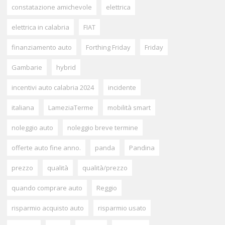
constatazione amichevole
elettrica
elettrica in calabria
FIAT
finanziamento auto
Forthing Friday
Friday
Gambarie
hybrid
incentivi auto calabria 2024
incidente
italiana
LameziaTerme
mobilità smart
noleggio auto
noleggio breve termine
offerte auto fine anno.
panda
Pandina
prezzo
qualità
qualità/prezzo
quando comprare auto
Reggio
risparmio acquisto auto
risparmio usato