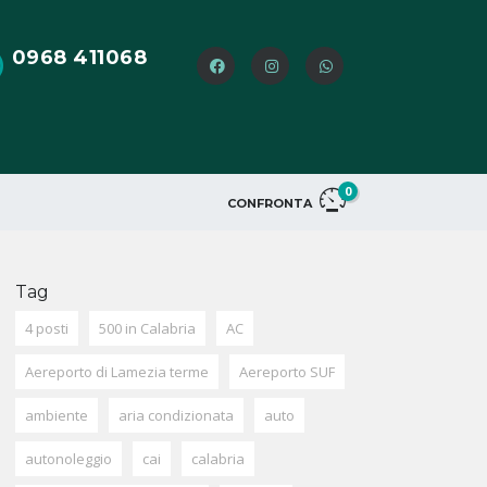
0968 411068
0
CONFRONTA
Tag
4 posti
500 in Calabria
AC
Aereporto di Lamezia terme
Aereporto SUF
ambiente
aria condizionata
auto
autonoleggio
cai
calabria