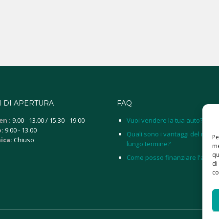
 DI APERTURA
FAQ
en :
9.00 - 13.00 / 15.30 - 19.00
Vuoi vendere la tua auto?
:
9.00 - 13.00
Quali sono i vantaggi del noleg
Pe
ica:
Chiuso
lungo termine?
me
qu
Come posso finanziare l'auto?
di
co