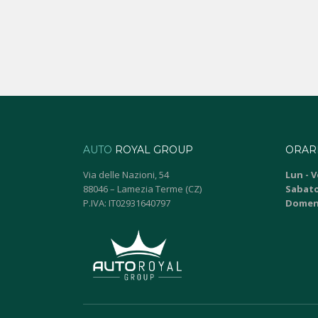
AUTO
ROYAL GROUP
ORARI
Via delle Nazioni, 54
Lun - V
88046 – Lamezia Terme (CZ)
Sabato
P.IVA: IT02931640797
Domen